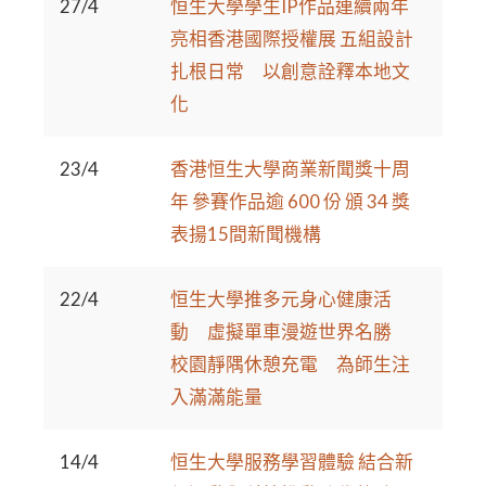
27/4
恒生大學學生IP作品連續兩年
亮相香港國際授權展 五組設計
扎根日常 以創意詮釋本地文
化
23/4
香港恒生大學商業新聞獎十周
年 參賽作品逾 600 份 頒 34 獎
表揚15間新聞機構
22/4
恒生大學推多元身心健康活
動 虛擬單車漫遊世界名勝
校園靜隅休憩充電 為師生注
入滿滿能量
14/4
恒生大學服務學習體驗 結合新