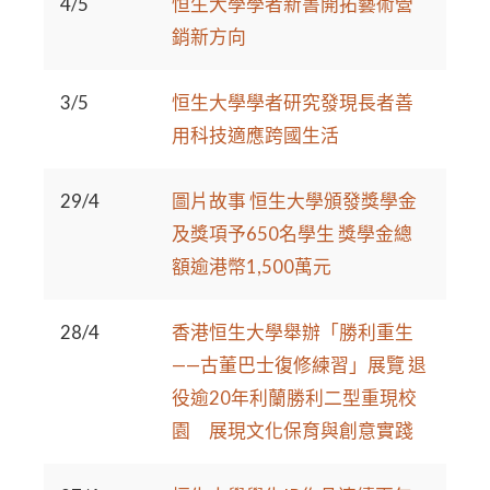
4/5
恒生大學學者新書開拓藝術營
銷新方向
3/5
恒生大學學者研究發現長者善
用科技適應跨國生活
29/4
圖片故事 恒生大學頒發獎學金
及獎項予650名學生 獎學金總
額逾港幣1,500萬元
28/4
香港恒生大學舉辦「勝利重生
——古董巴士復修練習」展覽 退
役逾20年利蘭勝利二型重現校
園 展現文化保育與創意實踐