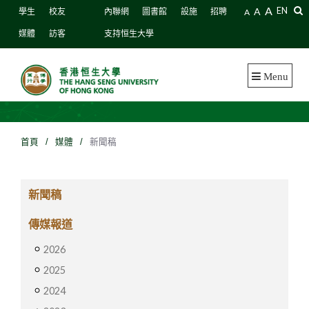
A
A
EN
學生
校友
內聯網
圖書館
設施
招聘
A
媒體
訪客
支持恒生大學
Menu
首頁
/
媒體
/
新聞稿
新聞稿
傳媒報道
2026
2025
2024