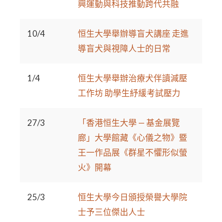
興運動與科技推動跨代共融
10/4
恒生大學舉辦導盲犬講座 走進
導盲犬與視障人士的日常
1/4
恒生大學舉辦治療犬伴讀減壓
工作坊 助學生紓緩考試壓力
27/3
「香港恒生大學 — 基金展覽
廊」大學館藏《心儀之物》暨
王一作品展《群星不懼形似螢
火》開幕
25/3
恒生大學今日頒授榮譽大學院
士予三位傑出人士