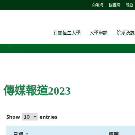
內聯網
圖書館
設施
有關恒生大學
入學申請
院系及課
傳媒報道2023
Show
entries
日期
標題