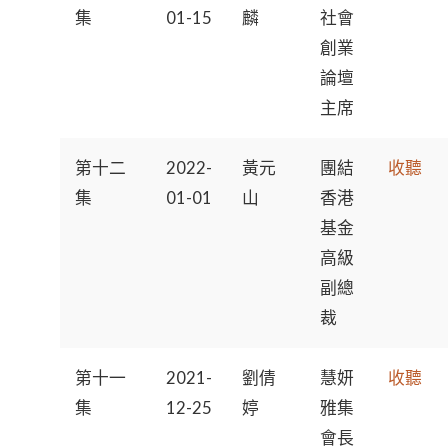
集
01-15
麟
社會
創業
論壇
主席
第十二
2022-
黃元
團結
收聽
集
01-01
山
香港
基金
高級
副總
裁
第十一
2021-
劉倩
慧妍
收聽
集
12-25
婷
雅集
會長