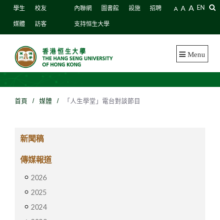
A
A
EN
學生
校友
內聯網
圖書館
設施
招聘
A
媒體
訪客
支持恒生大學
Menu
首頁
/
媒體
/
「人生學堂」電台對談節目
新聞稿
傳媒報道
2026
2025
2024