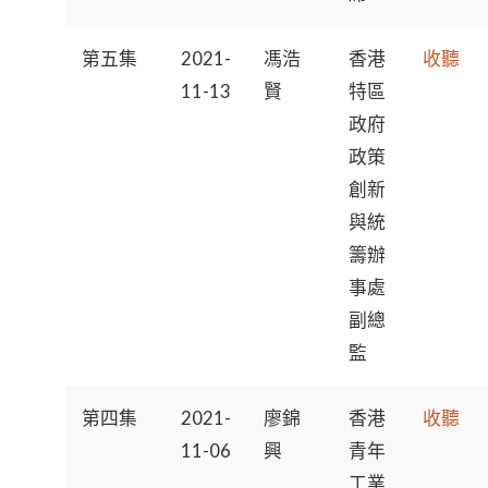
第五集
2021-
馮浩
香港
收聽
11-13
賢
特區
政府
政策
創新
與統
籌辦
事處
副總
監
第四集
2021-
廖錦
香港
收聽
11-06
興
青年
工業