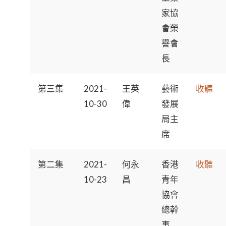
家協
會榮
譽會
長
第三集
2021-
王英
藝術
收聽
10-30
偉
發展
局主
席
第二集
2021-
何永
香港
收聽
10-23
昌
青年
協會
總幹
事