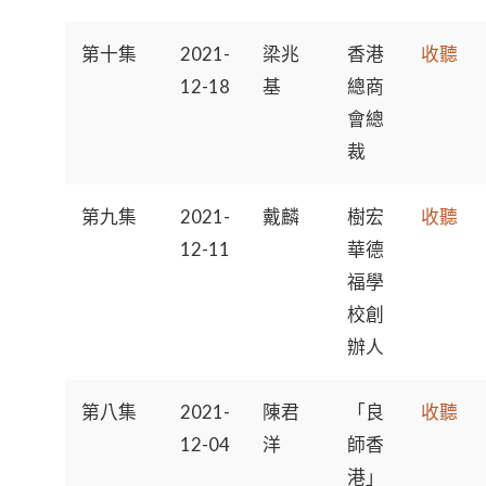
第十集
2021-
梁兆
香港
收聽
12-18
基
總商
會總
裁
第九集
2021-
戴麟
樹宏
收聽
12-11
華德
福學
校創
辦人
第八集
2021-
陳君
「良
收聽
12-04
洋
師香
港」