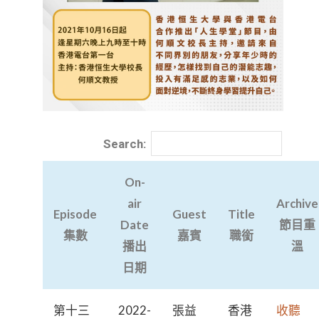
Search:
On-
air
Archive
Episode
Guest
Title
Date
節目重
集數
嘉賓
職銜
播出
溫
日期
第十三
2022-
張益
香港
收聽