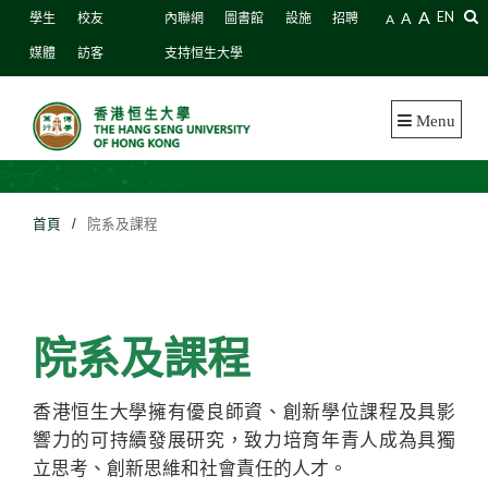
A
A
EN
學生
校友
內聯網
圖書館
設施
招聘
A
媒體
訪客
支持恒生大學
Menu
首頁
/
院系及課程
院系及課程
香港恒生大學擁有優良師資、創新學位課程及具影
響力的可持續發展研究，致力培育年青人成為具獨
立思考、創新思維和社會責任的人才。