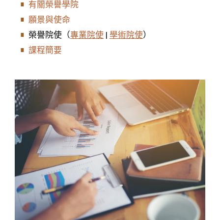
有關榮譽學院
願景與使命
榮譽院使（
專業院使
|
學術院使
）
課程簡要