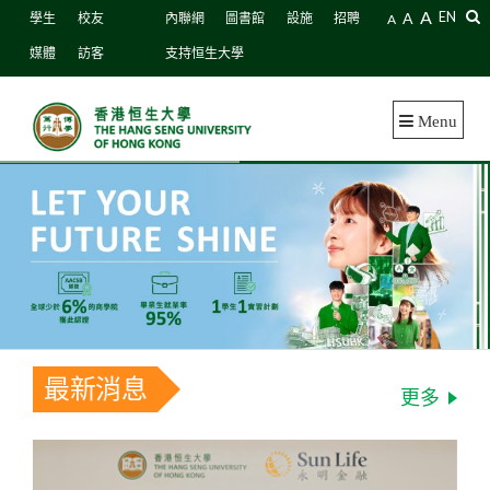
A
A
EN
學生
校友
內聯網
圖書館
設施
招聘
A
媒體
訪客
支持恒生大學
Menu
最新消息
更多