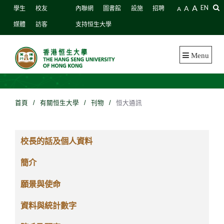
A
A
EN
學生
校友
內聯網
圖書館
設施
招聘
A
媒體
訪客
支持恒生大學
Menu
首頁
/
有關恒生大學
/
刊物
/
恒大通訊
校長的話及個人資料
簡介
願景與使命
資料與統計數字