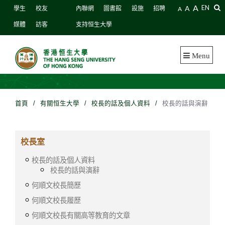
A
A
EN
學生
校友
內聯網
圖書館
設施
招聘
A
媒體
訪客
支持恒生大學
Menu
首頁
/
有關恒生大學
/
校長的話及個人資料
/
校長的話與演辭
校長室
校長的話及個人資料
校長的話與演辭
何順文校長簡歷
何順文校長履歷
何順文校長有關高等教育的文章