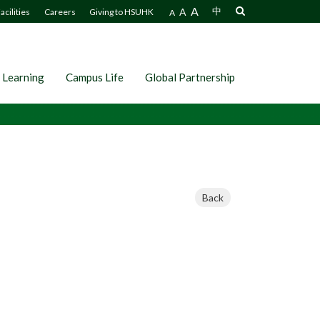
A
A
中
acilities
Careers
Giving to HSUHK
A
 Learning
Campus Life
Global Partnership
Back