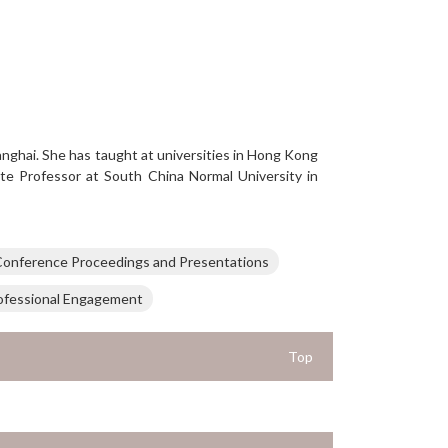
anghai. She has taught at universities in Hong Kong
te Professor at South China Normal University in
onference Proceedings and Presentations
ofessional Engagement
Top