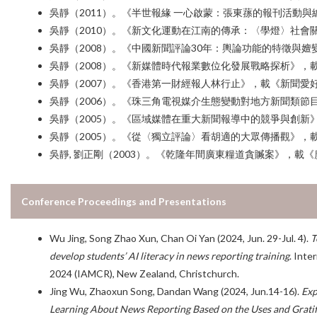
吳靜（2011）。《半世報緣 一心啟蒙：張東蓀的報刊活動與
吳靜（2010）。《新文化運動在江南的傳承：〈學燈〉社會關
吳靜（2008）。《中國新聞評論30年：輿論功能的特徵與嬗變
吳靜（2008）。《新媒體時代報業數位化發展戰略探析》，載
吳靜（2007）。《香港第一財經報人林行止》，載《新聞愛好
吳靜（2006）。《珠三角電視媒介生態變動對地方新聞類節目
吳靜（2005）。《區域媒體在重大新聞報導中的競爭與創新》
吳靜（2005）。《從〈獨立評論〉看胡適的大眾傳播觀》，載
吳靜, 劉正剛（2003）。《乾隆年間廣東糧道貪贓案》，載《
Conference Proceedings and Presentations
Wu Jing, Song Zhao Xun, Chan Oi Yan (2024, Jun. 29-Jul. 4).
T
develop students’ AI literacy in news reporting training
. Inte
2024 (IAMCR), New Zealand, Christchurch.
Jing Wu, Zhaoxun Song, Dandan Wang (2024, Jun.14-16).
Exp
Learning About News Reporting Based on the Uses and Gratif