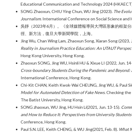
Educational Communication and Technology 2024 (HKAECT).
SONG Zhaoxun, CHIU Ying Chun, WU Jing (2023).
The Evolut
Journalism
. International Conference on Social Science and 
吳靜（2023年6月）。《全球媒體報導與大灣區形象的框架
徑、新方法，復旦大學新聞學院，上海。
Jing Wu, Chan Wing Lam, Zhaoxun Song, Xiaran Song (2023, J
Reality in Journalism Practice Education: An UTAUT Perspec
Hong Kong University, Hong Kong.
Zhaoxun SONG, Jing WU, Hsinli HU & Xixue LI (2022, Jun. 14-
Cross-boundary Students During the Pandemic and Beyond: 
International Conference, Hong Kong.
Chi-Kit CHAN, Keith Kwok-Wai CHEUNG, Jing WU, & Paul 
Model for Automated Detection of Fake News.
Checking the 
The Batist University, Hong Kong.
SONG zhaoxun, WU Jing, HU Hsin Li(2021, Jun. 13-15).
Commu
and How to Reduce It: Perspectives from University Students
Conference, Hong Kong.
Paul S.N. LEE, Keith CHENG, & WU Jing(2021, Feb. 8).
What Me