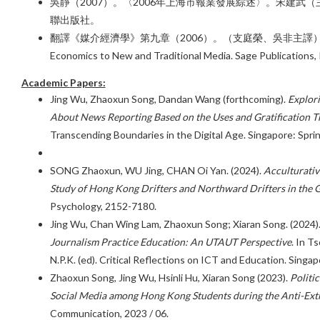
吳靜（2007）。〈2006年上海市報業發展綜述〉。宋建武
聯出版社。
翻譯《媒介經濟學》第九章（2006）。（支庭榮、吳非主譯）（Colin Hosk
Economics to New and Traditional Media. Sage Publ
Academic
P
apers:
Jing Wu, Zhaoxun Song, Dandan Wang (forthcoming).
Explori
About News Reporting Based on the Uses and Gratification T
Transcending Boundaries in the Digital Age. Singapore: Sprin
SONG Zhaoxun, WU Jing, CHAN Oi Yan. (2024).
Acculturativ
Study of Hong Kong Drifters and Northward Drifters in th
Psychology, 2152-7180.
Jing Wu, Chan Wing Lam, Zhaoxun Song; Xiaran Song. (2024)
Journalism Practice Education: An UTAUT Perspective
. In Ts
N.P.K. (ed). Critical Reflections on ICT and Education. Singap
Zhaoxun Song, Jing Wu, Hsinli Hu, Xiaran Song (2023).
Politi
Social Media among Hong Kong Students during the Anti-Extr
Communication, 2023 / 06.