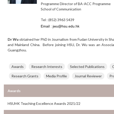
Programme Director of BA-ACC Programme
School of Communication
Tel : (852) 3963 5439
Dr Wu
obtained her PhD in Journalism from Fudan University in Sh
and Mainland China. Before joining HSU, Dr. Wu was an Associa
Guangzhou.
Awards
Research Interests
Selected Publications
C
Research Grants
Media Profile
Journal Reviewer
Pr
Awards
HSUHK Teaching Excellence Awards 2021/22