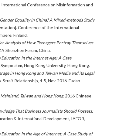
e International Conference on Misinformation and
 Gender Equality in China? A Mixed-methods Study
ntation]. Conference of the International
pere, Finland.
der Analysis of How Teenagers Portray Themselves
019 Shenzhen Forum, China.
 Education in the Internet Age: A Case
Symposium, Hong Kong University, Hong Kong.
rage in Hong Kong and Taiwan Media and its Legal
trait Relationship, 4-5, Nov. 2016. Fudan
n Mainland, Taiwan and Hong Kong
. 2016 Chinese
owledge That Business Journalists Should Possess:
ucation & International Development, IAFOR,
m Education in the Age of Internet: A Case Study of