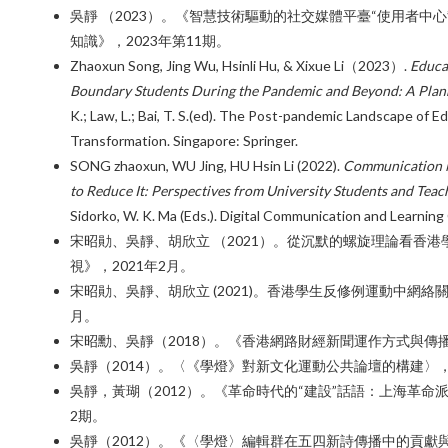
吳靜 （2023）。《智慧技術驅動的社交媒體平臺“使用者中
知識》，2023年第11期。
Zhaoxun Song, Jing Wu, Hsinli Hu, & Xixue Li（2023）.
Educa
Boundary Students During the Pandemic and Beyond: A Plan
K.; Law, L.; Bai, T. S.(ed). The Post-pandemic Landscape of 
Transformation. Singapore: Springer.
SONG zhaoxun, WU Jing, HU Hsin Li (2022).
Communication N
to Reduce It: Perspectives from University Students and Teac
Sidorko, W. K. Ma (Eds.). Digital Communication and Learnin
宋昭勛、吳靜、胡欣立 （2021）。從沉默的螺旋理論看香
視》，2021年2月。
宋昭勛、吳靜、胡欣立 (2021)。香港學生反修例運動中網絡
月。
宋昭勳、吳靜（2018）。《香港網路財經新聞運作方式與傳播
吳靜（2014）。〈《學燈》對新文化運動公共論壇的構建〉，載《
吳靜，黃瑚（2012）。《革命時代的“建設”話語：上海革命
2期。
吳靜（2012）。《〈學燈〉編輯群在五四新詩傳播中的貢獻與