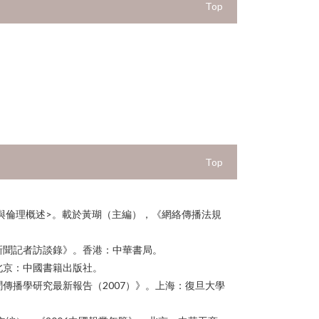
Top
Top
法規與倫理概述>。載於黃瑚（主編），《網絡傳播法規
新聞記者訪談錄》。香港：中華書局。
北京：中國書籍出版社。
聞傳播學研究最新報告（2007）》。上海：復旦大學