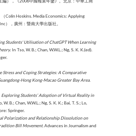
（主編），《2006中國報業年鑒》。北京：中華工商
ins. Media Economics: Applying
ications, Inc），廣州：暨南大學出版社。
ng Students' Utilisation of ChatGPT When Learning
heory
. In Tso, W. B.; Chan, W.W.L.; Ng, S. K. K.(ed).
ger.
e Stress and Coping Strategies: A Comparative
e Guangdong-Hong Kong-Macao Greater Bay Area
.
.
Exploring Students’ Adoption of Virtual Reality in
o, W. B.; Chan, W.W.L.; Ng, S. K. K.; Bai, T. S.; Lo,
ore: Springer.
cal Polarization and Relationship Dissolution on
adition Bill Movement.
Advances in Journalism and