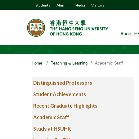
Students
Alumni
Media
Visitors
About H
Home
/
Teaching & Learning
/
Academic Staff
Distinguished Professors
Student Achievements
Recent Graduate Highlights
Academic Staff
Study at HSUHK