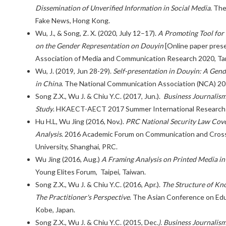
Dissemination of Unverified Information in Social Media
. Th
Fake News, Hong Kong.
Wu, J., & Song, Z. X. (2020, July 12–17).
A Promoting Tool for
on the Gender Representation on Douyin
[Online paper prese
Association of Media and Communication Research 2020, Tam
Wu, J. (2019, Jun 28-29).
Self-presentation in Douyin: A Gen
in China
. The National Communication Association (NCA) 2
Song Z.X., Wu J. & Chiu Y.C. (2017, Jun.).
Business Journalism
Study
. HKAECT-AECT 2017 Summer International Research 
Hu H.L, Wu Jing (2016, Nov.).
PRC National Security Law Cove
Analysis
. 2016 Academic Forum on Communication and Cross-S
University, Shanghai, PRC.
Wu Jing (2016, Aug.)
A Framing Analysis on Printed Media i
Young Elites Forum, Taipei, Taiwan.
Song Z.X., Wu J. & Chiu Y.C. (2016, Apr.).
The Structure of Kn
The Practitioner's Perspective
. The Asian Conference on Ed
Kobe, Japan.
Song Z.X., Wu J. & Chiu Y.C. (2015, Dec
.). Business Journalis