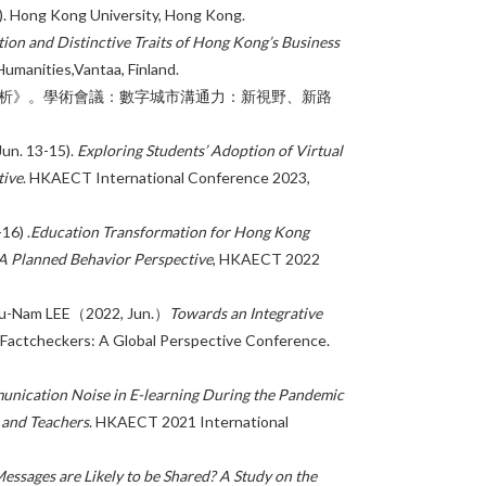
 Hong Kong University, Hong Kong.
ion and Distinctive Traits of Hong Kong’s Business
Humanities,Vantaa, Finland.
分析》。學術會議：數字城市溝通力：新視野、新路
un. 13-15).
Exploring Students’ Adoption of Virtual
tive
. HKAECT International Conference 2023,
16) .
Education Transformation for Hong Kong
A Planned Behavior Perspective
, HKAECT 2022
Siu-Nam LEE（2022, Jun.）
Towards an Integrative
Factcheckers: A Global Perspective Conference.
nication Noise in E-learning During the Pandemic
 and Teachers
. HKAECT 2021 International
ssages are Likely to be Shared? A Study on the