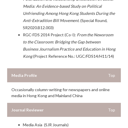
Media: An Evidence-based Study on Political
Unfriending Among Hong Kong Students During the
Anti-Extradition Bill Movement
. (Special Round,
SR2020.B12.003)
RGC-FDS 2014 Project (Co-I):
From the Newsroom
to the Classroom: Bridging the Gap between
Business Journalism Practice and Education in Hong
Kong
(Project Reference No.: UGC/FDS14/H11/14)
Media Profile
Top
Occasionally column-writing for newspapers and online
media in Hong Kong and Mainland China
Journal Reviewer
Top
Media Asia (SJR Journals)