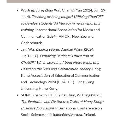
Wu Jing, Song Zhao Xun, Chan Oi Yan (2024, Jun. 29-
Jul. 4).
Teaching or being taught? Utilizing ChatGPT
to develop students’ AI literacy in news reporting
training
. International Association for Media and
Communication 2024 (IAMCR), New Zealand,
Christchurch.
Jing Wu, Zhaoxun Song, Dandan Wang (2024,
Jun.14-16).
Exploring Students' Utilisation of
ChatGPT When Learning About News Reporting
Based on the Uses and Gratification Theory
. Hong
Kong Association of Educational Communication
and Technology 2024 (HKAECT). Hong Kong
University, Hong Kong.
SONG Zhaoxun, CHIU Ying Chun, WU Jing (2023).
The Evolution and Distinctive Traits of Hong Kong’s
Business Journalism
. International Conference on
Social Science and Humanities,Vantaa, Finland.