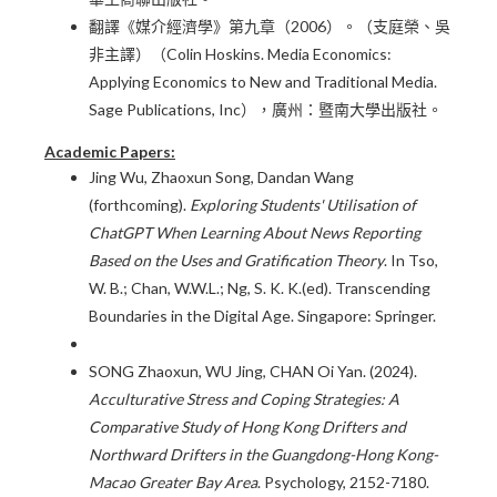
翻譯《媒介經濟學》第九章（2006）。（支庭榮、吳
非主譯）（Colin Hoskins. Media Economics:
Applying Economics to New and Traditional Media.
Sage Publications, Inc），廣州：暨南大學出版社。
Academic
P
apers:
Jing Wu, Zhaoxun Song, Dandan Wang
(forthcoming).
Exploring Students' Utilisation of
ChatGPT When Learning About News Reporting
Based on the Uses and Gratification Theory
. In Tso,
W. B.; Chan, W.W.L.; Ng, S. K. K.(ed). Transcending
Boundaries in the Digital Age. Singapore: Springer.
SONG Zhaoxun, WU Jing, CHAN Oi Yan. (2024).
Acculturative Stress and Coping Strategies: A
Comparative Study of Hong Kong Drifters and
Northward Drifters in the Guangdong-Hong Kong-
Macao Greater Bay Area
. Psychology, 2152-7180.