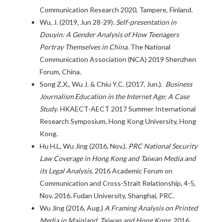
Communication Research 2020, Tampere, Finland.
Wu, J. (2019, Jun 28-29).
Self-presentation in
Douyin: A Gender Analysis of How Teenagers
Portray Themselves in China
. The National
Communication Association (NCA) 2019 Shenzhen
Forum, China.
Song Z.X., Wu J. & Chiu Y.C. (2017, Jun.).
Business
Journalism Education in the Internet Age: A Case
Study
. HKAECT-AECT 2017 Summer International
Research Symposium, Hong Kong University, Hong
Kong.
Hu H.L, Wu Jing (2016, Nov.).
PRC National Security
Law Coverage in Hong Kong and Taiwan Media and
its Legal Analysis
. 2016 Academic Forum on
Communication and Cross-Strait Relationship, 4-5,
Nov. 2016. Fudan University, Shanghai, PRC.
Wu Jing (2016, Aug.)
A Framing Analysis on Printed
Media in Mainland, Taiwan and Hong Kong
. 2016