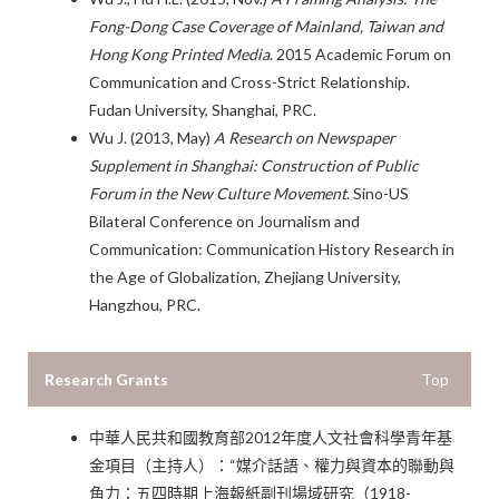
Fong-Dong Case Coverage of Mainland, Taiwan and
Hong Kong Printed Media
. 2015 Academic Forum on
Communication and Cross-Strict Relationship.
Fudan University, Shanghai, PRC.
Wu J. (2013, May)
A Research on Newspaper
Supplement in Shanghai: Construction of Public
Forum in the New Culture Movement
. Sino-US
Bilateral Conference on Journalism and
Communication: Communication History Research in
the Age of Globalization, Zhejiang University,
Hangzhou, PRC.
Research Grants
Top
中華人民共和國教育部2012年度人文社會科學青年基
金項目（主持人）：“媒介話語、權力與資本的聯動與
角力：五四時期上海報紙副刊場域研究（1918-