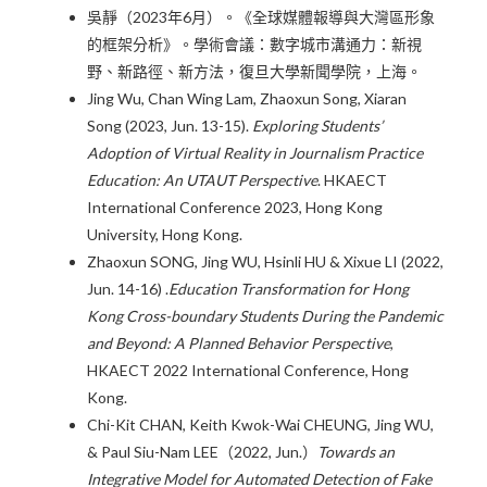
吳靜（2023年6月）。《全球媒體報導與大灣區形象
的框架分析》。學術會議：數字城市溝通力：新視
野、新路徑、新方法，復旦大學新聞學院，上海。
Jing Wu, Chan Wing Lam, Zhaoxun Song, Xiaran
Song (2023, Jun. 13-15).
Exploring Students’
Adoption of Virtual Reality in Journalism Practice
Education: An UTAUT Perspective
. HKAECT
International Conference 2023, Hong Kong
University, Hong Kong.
Zhaoxun SONG, Jing WU, Hsinli HU & Xixue LI (2022,
Jun. 14-16) .
Education Transformation for Hong
Kong Cross-boundary Students During the Pandemic
and Beyond: A Planned Behavior Perspective
,
HKAECT 2022 International Conference, Hong
Kong.
Chi-Kit CHAN, Keith Kwok-Wai CHEUNG, Jing WU,
& Paul Siu-Nam LEE（2022, Jun.）
Towards an
Integrative Model for Automated Detection of Fake