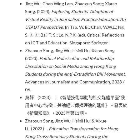
Jing Wu, Chan Wing Lam, Zhaoxun Song; Xiaran
Song. (2024).
Exploring Students’ Adoption of
Virtual Reality in Journalism Practice Education: An
UTAUT Perspective
. In Tso, W. B.; Chan, W.W.L.; Ng,
S. K. K.; Bai, T. S.; Lo, N.P.K. (ed). Critical Reflections
on ICT and Education. Singapore: Springer.
Zhaoxun Song, Jing Wu, Hsinli Hu, Xiaran Song
(2023).
Political Polarization and Relationship
Dissolution on Social Media among Hong Kong
Students during the Anti-Extradition Bill Movement.
Advances in Journalism and Communication, 2023 /
06.
吳靜 （2023）。《智慧技術驅動的社交媒體平臺“使
用者中心”特徵：兼論經典傳播理論的延伸》。發表於
《新聞知識》，2023年第11期。
Zhaoxun Song, Jing Wu, Hsinli Hu, & Xixue
Li（2023）.
Education Transformation for Hong
Kong Cross-Boundary Students During the