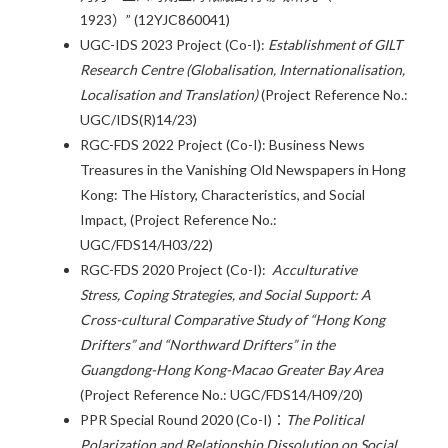
1923）” (12YJC860041)
UGC-IDS 2023 Project (Co-I):
Establishment of GILT
Research Centre (Globalisation, Internationalisation,
Localisation and Translation)
(Project Reference No.:
UGC/IDS(R)14/23)
RGC-FDS 2022 Project (Co-I): Business News
Treasures in the Vanishing Old Newspapers in Hong
Kong: The History, Characteristics, and Social
Impact, (Project Reference No.:
UGC/FDS14/H03/22)
RGC-FDS 2020 Project (Co-I):
Acculturative
Stress, Coping Strategies, and Social Support: A
Cross-cultural Comparative Study of “Hong Kong
Drifters” and “Northward Drifters” in the
Guangdong-Hong Kong-Macao Greater Bay Area
(Project Reference No.:
UGC/FDS14/H09/20
)
PPR Special Round 2020 (Co-I)：
The Political
Polarization and Relationship Dissolution on Social