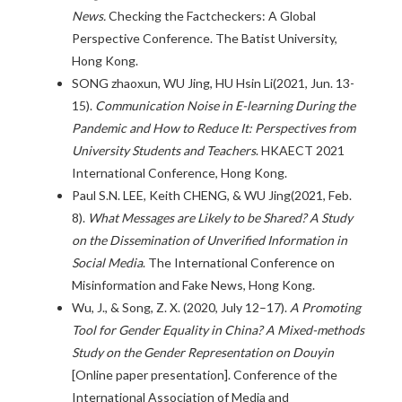
News.
Checking the Factcheckers: A Global
Perspective Conference. The Batist University,
Hong Kong.
SONG zhaoxun, WU Jing, HU Hsin Li(2021, Jun. 13-
15).
Communication Noise in E-learning During the
Pandemic and How to Reduce It: Perspectives from
University Students and Teachers
. HKAECT 2021
International Conference, Hong Kong.
Paul S.N. LEE, Keith CHENG, & WU Jing(2021, Feb.
8).
What Messages are Likely to be Shared? A Study
on the Dissemination of Unverified Information in
Social Media
. The International Conference on
Misinformation and Fake News, Hong Kong.
Wu, J., & Song, Z. X. (2020, July 12–17).
A Promoting
Tool for Gender Equality in China? A Mixed-methods
Study on the Gender Representation on Douyin
[Online paper presentation]. Conference of the
International Association of Media and