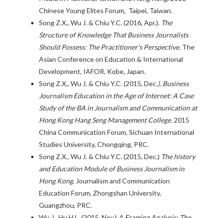
Chinese Young Elites Forum, Taipei, Taiwan.
Song Z.X., Wu J. & Chiu Y.C. (2016, Apr.).
The
Structure of Knowledge That Business Journalists
Should Possess: The Practitioner's Perspective
. The
Asian Conference on Education & International
Development, IAFOR, Kobe, Japan.
Song Z.X., Wu J. & Chiu Y.C. (2015, Dec
.). Business
Journalism Education in the Age of Internet: A Case
Study of the BA in Journalism and Communication at
Hong Kong Hang Seng Management College
. 2015
China Communication Forum, Sichuan International
Studies University, Chongqing, PRC.
Song Z.X., Wu J. & Chiu Y.C. (2015, Dec.)
The history
and Education Module of Business Journalism in
Hong Kong
. Journalism and Communication
Education Forum, Zhongshan University,
Guangzhou, PRC.
Wu J., Hu H.L. (2015, Nov.)
A Framing Analysis: The