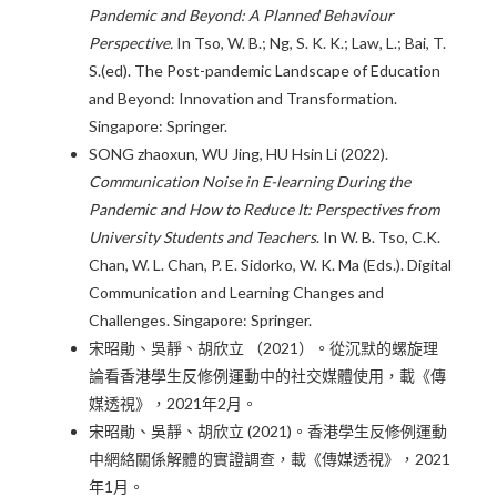
Pandemic and Beyond: A Planned Behaviour
Perspective.
In Tso, W. B.; Ng, S. K. K.; Law, L.; Bai, T.
S.(ed). The Post-pandemic Landscape of Education
and Beyond: Innovation and Transformation.
Singapore: Springer.
SONG zhaoxun, WU Jing, HU Hsin Li (2022).
Communication Noise in E-learning During the
Pandemic and How to Reduce It: Perspectives from
University Students and Teachers
. In W. B. Tso, C.K.
Chan, W. L. Chan, P. E. Sidorko, W. K. Ma (Eds.). Digital
Communication and Learning Changes and
Challenges. Singapore: Springer.
宋昭勛、吳靜、胡欣立 （2021）。從沉默的螺旋理
論看香港學生反修例運動中的社交媒體使用，載《傳
媒透視》，2021年2月。
宋昭勛、吳靜、胡欣立 (2021)。香港學生反修例運動
中網絡關係解體的實證調查，載《傳媒透視》，2021
年1月。