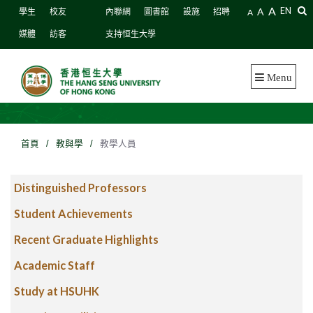
A
A
EN
學生
校友
內聯網
圖書館
設施
招聘
A
媒體
訪客
支持恒生大學
Menu
首頁
/
教與學
/
教學人員
Distinguished Professors
Student Achievements
Recent Graduate Highlights
Academic Staff
Study at HSUHK