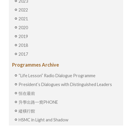
2023
2022
2021
2020
2019
2018
2017
Programmes Archive
“Life Lesson” Radio Dialogue Programme
President’s Dialogues with Distinguished Leaders
恒在最前
升學出路一窩PHONE
縱橫行館
HSMC in Light and Shadow