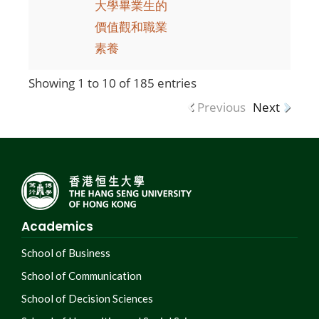
大學畢業生的
價值觀和職業
素養
Showing 1 to 10 of 185 entries
Previous
Next
Academics
School of Business
School of Communication
School of Decision Sciences