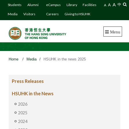
A
A
中
Students
Alumni
eCampus
Library
Facilities
A
Media
Visitors
Careers
Giving to HSUHK
Menu
Home
/
Media
/
HSUHK in the news 2025
Press Releases
HSUHK in the News
2026
2025
2024