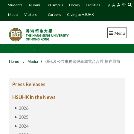
A
A
中
Students
Alumni
eCampus
Library
Facilities
A
Media
Visitors
Careers
Giving to HSUHK
Menu
Home
/
Media
/
傳訊及公共事務處與新城電台合辦 恒在最前
Press Releases
HSUHK in the News
2026
2025
2024