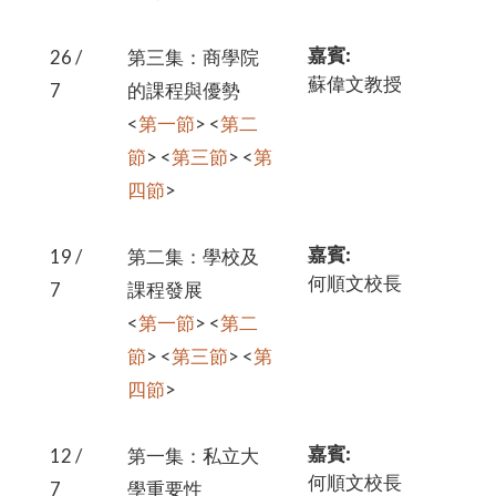
嘉賓:
26 /
第三集：商學院
蘇偉文教授
7
的課程與優勢
<
第一節
> <
第二
節
> <
第三節
> <
第
四節
>
嘉賓:
19 /
第二集：學校及
何順文校長
7
課程發展
<
第一節
> <
第二
節
> <
第三節
> <
第
四節
>
嘉賓:
12 /
第一集：私立大
何順文校長
7
學重要性