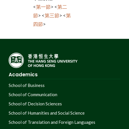
<
第一節
> <
第二
節
> <
第三節
> <
第
四節
>
Academics
School of Business
School of Communication
School of Decision Sciences
School of Humanities and Social Science
School of Translation and Foreign Languages