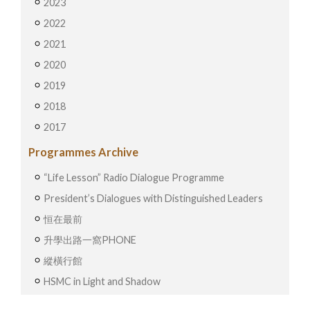
2023
2022
2021
2020
2019
2018
2017
Programmes Archive
“Life Lesson” Radio Dialogue Programme
President’s Dialogues with Distinguished Leaders
恒在最前
升學出路一窩PHONE
縱橫行館
HSMC in Light and Shadow