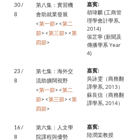
嘉賓:
30 /
第八集：實習機
胡瑋麟 (工商管
8
會助就業發展
理學會計學系,
<
第一節
> <
第二
2014)
節
> <
第三節
> <
第
張芷寧 (新聞及
四節
>
傳播學系 Year
4)
嘉賓:
23 /
第七集：海外交
吳詠雯（商務翻
8
流助擴闊視野
譯學系, 2013）
<
第一節
> <
第二
蘇良信（商務翻
節
> <
第三節
> <
第
譯學系, 2014）
四節
>
嘉賓:
16 /
第六集：人文學
陸潤棠教授
8
院課程與優勢