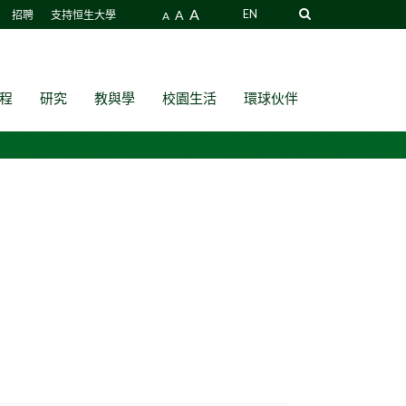
A
A
EN
招聘
支持恒生大學
A
程
研究
教與學
校園生活
環球伙伴