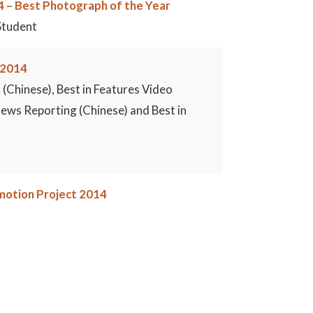
 – Best Photograph of the Year
Student
 2014
(Chinese), Best in Features Video
News Reporting (Chinese) and Best in
omotion Project 2014