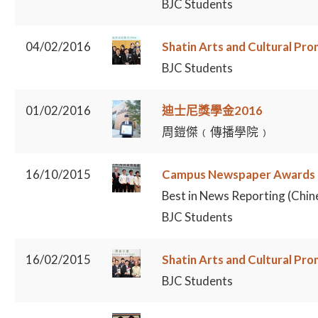
BJC Students
04/02/2016
Shatin Arts and Cultural Pr
BJC Students
01/02/2016
迪士尼獎學金2016
周鎧傑﹙傳播學院﹚
16/10/2015
Campus Newspaper Awards
Best in News Reporting (Chin
BJC Students
16/02/2015
Shatin Arts and Cultural Pr
BJC Students