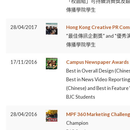
「校園組」可持續消費獎及
傳播學院學生
28/04/2017
Hong Kong Creative PR Com
“最佳傳訊企劃獎” and “優秀
傳播學院學生
17/11/2016
Campus Newspaper Awards
Best in Overall Design (Chines
Best in News Video Reporting
(Chinese) and Best in Feature 
BJC Students
28/04/2016
MPF 360 Marketing Challen
Champion