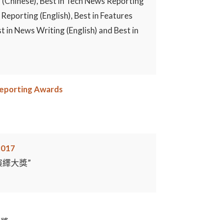
 (Chinese), Best in Tech News Reporting
Reporting (English), Best in Features
t in News Writing (English) and Best in
Reporting Awards
2017
演繹大獎”