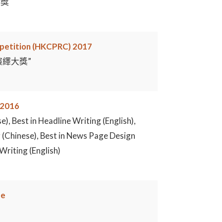
銀獎
petition (HKCPRC) 2017
演繹大獎”
 2016
e), Best in Headline Writing (English),
 (Chinese), Best in News Page Design
Writing (English)
ge