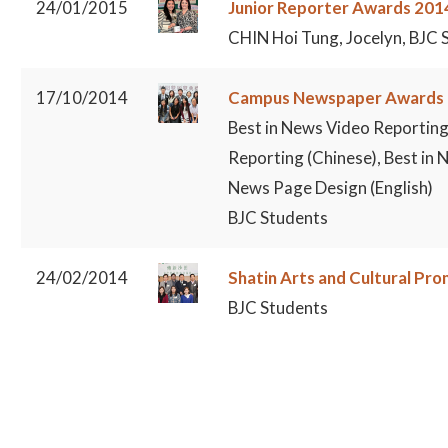
24/01/2015
Junior Reporter Awards 2014
CHIN Hoi Tung, Jocelyn, BJC 
17/10/2014
Campus Newspaper Awards
Best in News Video Reporting 
Reporting (Chinese), Best in 
News Page Design (English)
BJC Students
24/02/2014
Shatin Arts and Cultural Pr
BJC Students