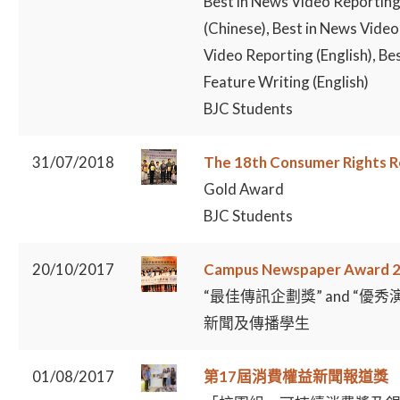
Best in News Video Reporting
(Chinese), Best in News Video 
Video Reporting (English), Bes
Feature Writing (English)
BJC Students
31/07/2018
The 18th Consumer Rights 
Gold Award
BJC Students
20/10/2017
Campus Newspaper Award 
“最佳傳訊企劃獎” and “優秀
新聞及傳播學生
01/08/2017
第17屆消費權益新聞報道獎