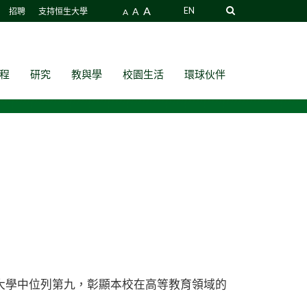
A
A
EN
招聘
支持恒生大學
A
程
研究
教與學
校園生活
環球伙伴
2所大學中位列第九，彰顯本校在高等教育領域的