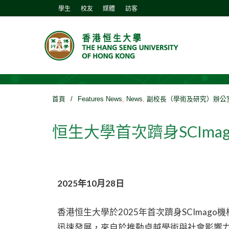
學生
校友
媒體
訪客
>
首頁
/
Features News
,
News
,
副校長（學術及研究）辦公
恒生大學首次躋身SCImag
2025
年10
月28
日
香港恒生大學於2025年首次躋身SCIma
迅速發展，來自於推動卓越學術與社會影響