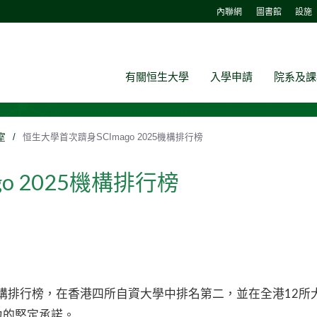
內聯網
圖書館
設施
有關恒生大學
入學申請
院系及課
室
/
恒生大學首次躋身SCImago 2025機構排行榜
o 2025機構排行榜
go機構排行榜，在香港四所自資大學中排名第二，並在全港1
力的堅定承諾。