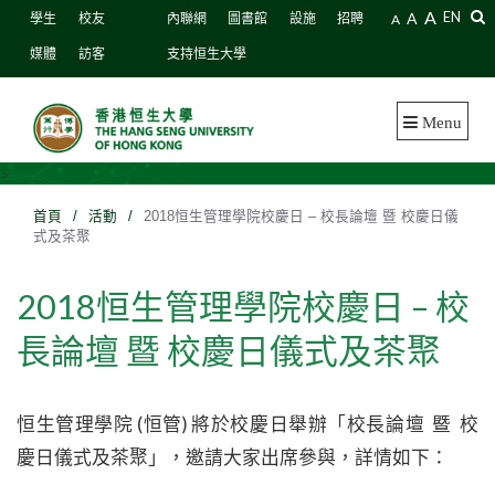
A
A
EN
學生
校友
內聯網
圖書館
設施
招聘
A
媒體
訪客
支持恒生大學
Menu
>
首頁
/
活動
/
2018恒生管理學院校慶日 – 校長論壇 暨 校慶日儀
式及茶聚
2018恒生管理學院校慶日 – 校
長論壇 暨 校慶日儀式及茶聚
恒生管理學院 (恒管) 將於校慶日舉辦「校長論壇 暨 校
慶日儀式及茶聚」，邀請大家出席參與，詳情如下：