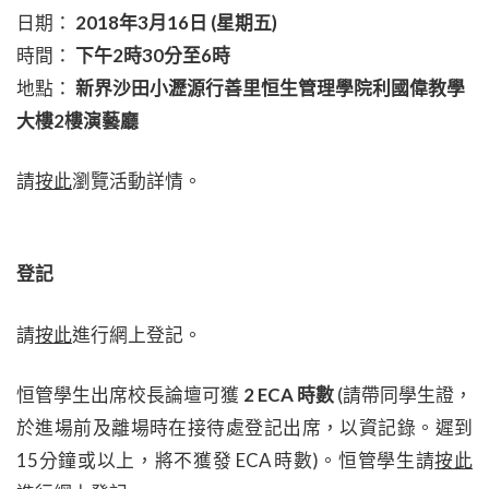
日期：
2018年3月16日 (星期五)
時間：
下午2時30分至6時
地點：
新界沙田小瀝源行善里恒生管理學院利國偉教學
大樓2樓演藝廳
請
按此
瀏覽活動詳情。
登記
請
按此
進行網上登記。
恒管學生出席校長論壇可獲
2 ECA 時數
(請帶同學生證，
於進場前及離場時在接待處登記出席，以資記錄。遲到
15分鐘或以上，將不獲發 ECA 時數)。恒管學生請
按此