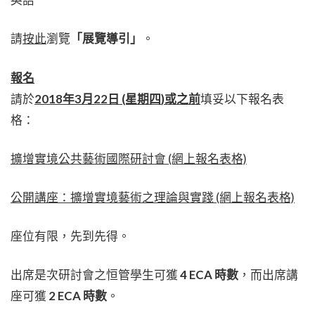
請
按此
瀏覽
「展覽導引」
。
報名
請於
2018年3月22日 (星期四
)
或之前
填妥以下報名表
格：
擴增實境公共藝術國際研討會 (網上報名表格)
公開講座：擴增實境藝術之理論與實踐 (網上報名表格)
座位有限，先到先得。
出席是次研討會之恒管學生可獲
4 ECA 時數
，而出席講
座可獲
2 ECA 時數
。