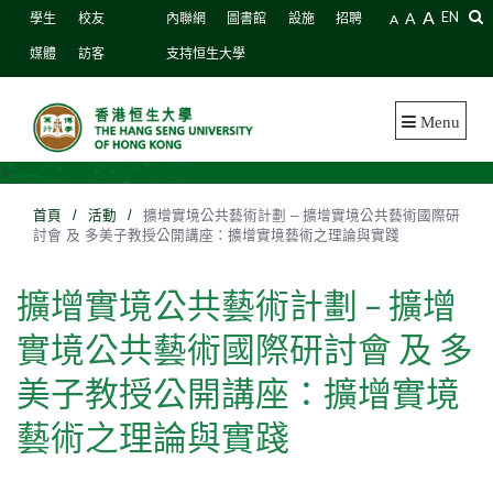
A
A
EN
學生
校友
內聯網
圖書館
設施
招聘
A
媒體
訪客
支持恒生大學
Menu
>
首頁
/
活動
/
擴增實境公共藝術計劃 – 擴增實境公共藝術國際研
討會 及 多美子教授公開講座：擴增實境藝術之理論與實踐
擴增實境公共藝術計劃 – 擴增
實境公共藝術國際研討會 及 多
美子教授公開講座：擴增實境
藝術之理論與實踐