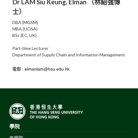
Dr LAM Siu Keung, Elman （林紹強博
士）
DBA (MGSM)
MBA (UOSA)
BSc (EC, UK)
Part-time Lecturer
Department of Supply Chain and Information Management
學院
商學院