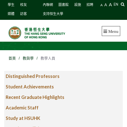
A
A
EN
學生
校友
內聯網
圖書館
設施
招聘
A
媒體
訪客
支持恒生大學
Menu
首頁
/
教與學
/
教學人員
Distinguished Professors
Student Achievements
Recent Graduate Highlights
Academic Staff
Study at HSUHK