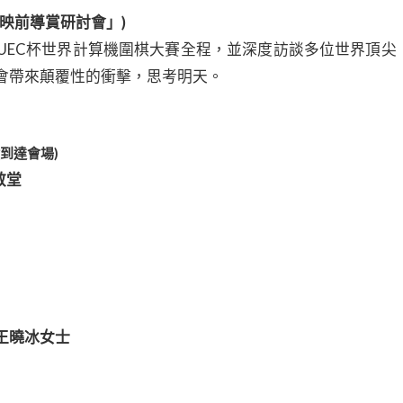
「映前導賞研討會」)
UEC杯世界計算機圍棋大賽全程，並深度訪談多位世界頂尖
社會帶來顛覆性的衝擊，思考明天。
鐘到達會場)
敬堂
王曉冰女士