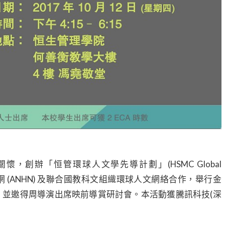
創辦「恒管環球人文學先導計劃」(HSMC Global
亞洲新人文聯網 (ANHN) 及聯合國教科文組織環球人文網絡合作，舉行金
，並邀得周導演出席映前導賞研討會。本活動獲騰訊科技(深