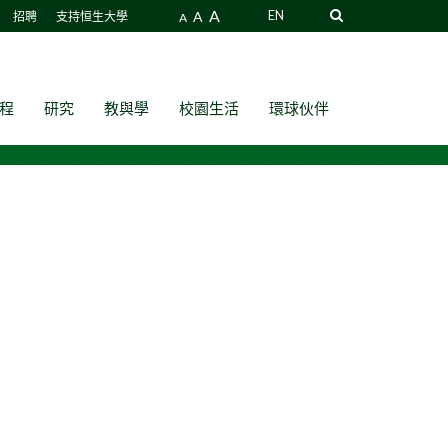
A
A
EN
招聘
支持恒生大學
A
程
研究
教與學
校園生活
環球伙伴