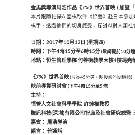
金馬獎導演周浩作品《7%》世界首映 ( 加設
本片跟隨拍攝AI圍棋軟件《絕藝》赴日本參加
棋手，透過他們的切身感受，探討AI對人類
日期：2017年10月12日 (星期四)
時間：下午4時15分至6時15分
(敬請提前10分
地點：恒生管理學院 何善衡教學大樓4樓馮堯
《7%》世界首映
(片長45分鐘，映後設答問環節)
映前導賞研討會
(下午4時15分至5時)
主持：
恒管人文社會科學學院 許焯權教授
騰訊科技(深圳)有限公司智庫及社會研究總監 
嘉賓： 周浩導演
語言： 普通話