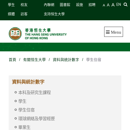
A
A
EN
學生
校友
內聯網
圖書館
設施
招聘
A
媒體
訪客
支持恒生大學
Menu
首頁
/
有關恒生大學
/
資料與統計數字
/
學生住宿
資料與統計數字
本科及研究生課程
學生
學生住宿
環球網絡及學習經歷
畢業生