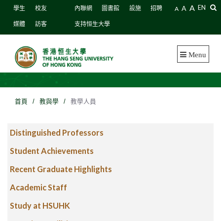
A
A
EN
學生
校友
內聯網
圖書館
設施
招聘
A
媒體
訪客
支持恒生大學
Menu
首頁
/
教與學
/
教學人員
Distinguished Professors
Student Achievements
Recent Graduate Highlights
Academic Staff
Study at HSUHK