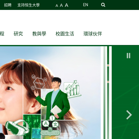
A
A
EN
招聘
支持恒生大學
A
程
研究
教與學
校園生活
環球伙伴